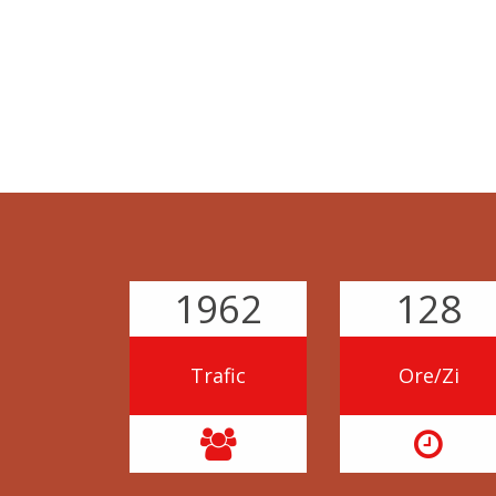
1962
128
Trafic
Ore/Zi