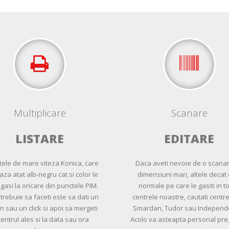
Multiplicare
Scanare
LISTARE
EDITARE
ele de mare viteza Konica, care
Daca aveti nevoie de o scana
aza atat alb-negru cat si color le
dimensiuni mari, altele decat 
 gasi la oricare din punctele PIM.
normale pe care le gasiti in t
 trebuie sa faceti este sa dati un
centrele noastre, cautati centre
n sau un click si apoi sa mergeti
Smardan, Tudor sau Independe
centrul ales si la data sau ora
Acolo va asteapta personal preg