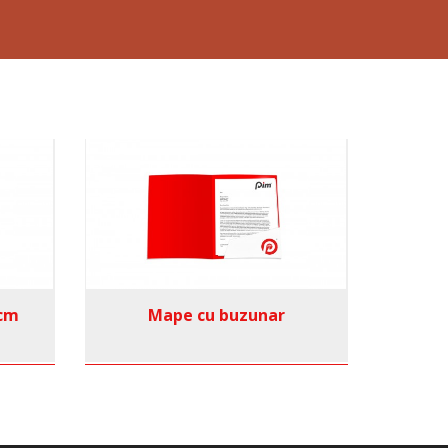
0cm
Mape cu buzunar
Ec