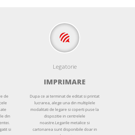
Legatorie
IMPRIMARE
re de
Dupa ce ai terminat de editat si printat
cele
lucrarea, alege una din multiplele
oate
modalitati de legare si coperti puse la
le din
dispozitie in centrelele
ntei.
noastre.Legarile metalice si
atit si
cartonarea sunt disponibile doar in