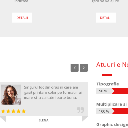
indicata .
gata sa va ajute.
DETALII
DETALII
Atuurile N
Tipografie
Singurul loc din oras in care am
Mi-
90 %
gasit printare color pe format mai
per
mare si la calitate foarte buna.
inc
nev
Multiplicare si
100 %
ELENA
Graphic desig