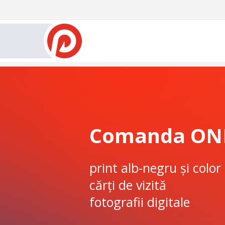
Comanda ON
print alb-negru și color
cărți de vizită
fotografii digitale