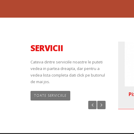
SERVICII
Cateva dintre serviciile noastre le puteti
vedea in partea dreapta, dar pentru a
vedea lista completa dati click pe butonul
de mai jos.
 prin
Flyere
Pi
TOATE SERVICIILE