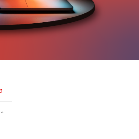
a
ra.