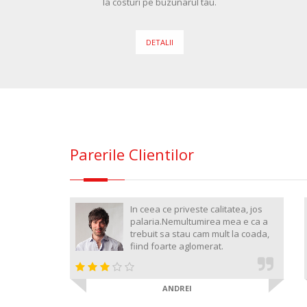
la costuri pe buzunarul tau.
DETALII
Parerile Clientilor
ta la ei si
In ceea ce priveste calitatea, jos
e calitate
palaria.Nemultumirea mea e ca a
trebuit sa stau cam mult la coada,
fiind foarte aglomerat.
ANDREI