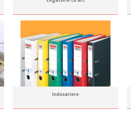
Legatorie cu arc
Indosariere