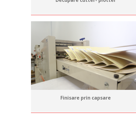
Decupare cutter- plotter
Finisare prin capsare