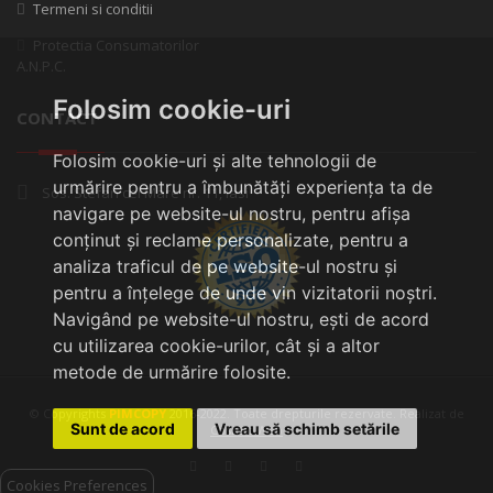
Termeni si conditii
Protectia Consumatorilor
A.N.P.C.
Folosim cookie-uri
CONTACT
Folosim cookie-uri și alte tehnologii de
urmărire pentru a îmbunătăți experiența ta de
Sos. Stefan cel Mare nr. 11, Iasi
navigare pe website-ul nostru, pentru afișa
conținut și reclame personalizate, pentru a
analiza traficul de pe website-ul nostru și
pentru a înțelege de unde vin vizitatorii noștri.
Navigând pe website-ul nostru, ești de acord
cu utilizarea cookie-urilor, cât și a altor
metode de urmărire folosite.
© Copyrights
PIMCOPY
2016-2022. Toate drepturile rezervate. Realizat de
Sunt de acord
Vreau să schimb setările
Cosmic Web
Cookies Preferences