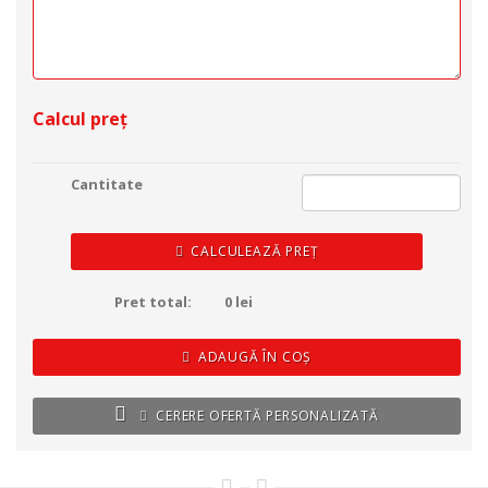
Calcul preț
Cantitate
CALCULEAZĂ PREȚ
Pret total:
0
lei
ADAUGĂ ÎN COȘ
CERERE OFERTĂ PERSONALIZATĂ