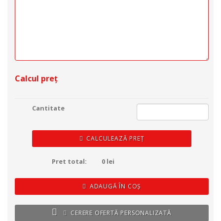
Calcul preț
Cantitate
CALCULEAZĂ PREȚ
Pret total:
0
lei
ADAUGĂ ÎN COȘ
CERERE OFERTĂ PERSONALIZATĂ